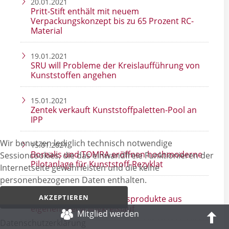
20.01.2021
Pritt-Stift enthält mit neuem
Verpackungskonzept bis zu 65 Prozent RC-
Material
19.01.2021
SRU will Probleme der Kreislaufführung von
Kunststoffen angehen
15.01.2021
Zentek verkauft Kunststoffpaletten-Pool an
IPP
Wir benutzen lediglich technisch notwendige
15.01.2021
Borealis und TOMRA eröffnen hochmoderne
Sessioncookies, die das einwandfreie Funktionieren der
Pilotanlage für Kunststoff-Rezyklat
Internetseite gewährleisten und die keine
personenbezogenen Daten enthalten.
14.01.2021
AKZEPTIEREN
Kaufland bietet Haushaltsprodukte aus
eigenem Recyclingkreislauf
Mitglied werden
Datenschutz­erklärung