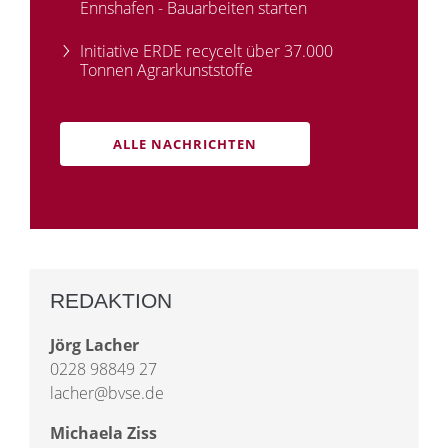
Ennshafen - Bauarbeiten starten
Initiative ERDE recycelt über 37.000
Tonnen Agrarkunststoffe
ALLE NACHRICHTEN
REDAKTION
Jörg Lacher
0228 98849 27
lacher@bvse.de
Michaela Ziss