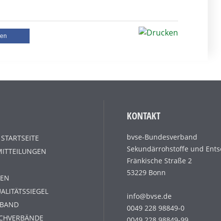
len
KONTAKT
bvse-Bundesverband
 STARTSEITE
Sekundärrohstoffe und Ents
MITTEILUNGEN
Fränkische Straße 2
53229 Bonn
EN
ALITÄTSSIEGEL
info@bvse.de
RBAND
0049 228 98849-0
ACHVERBÄNDE
0049 228 98849-99