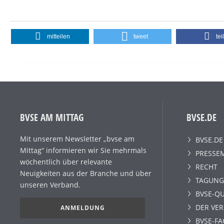
mitteilen
tweet
tei
BVSE AM MITTAG
BVSE.DE
Mit unserem Newsletter „bvse am
BVSE.DE
Mittag“ informieren wir Sie mehrmals
PRESSE
wöchentlich über relevante
RECHT
Neuigkeiten aus der Branche und über
TAGUNG
unseren Verband.
BVSE-QU
DER VE
ANMELDUNG
BVSE-F