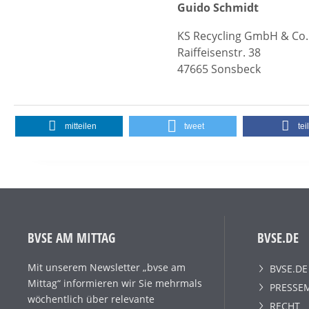
Guido Schmidt
KS Recycling GmbH & Co
Raiffeisenstr. 38
47665 Sonsbeck
mitteilen
tweet
tei
BVSE AM MITTAG
BVSE.DE
Mit unserem Newsletter „bvse am
BVSE.DE
Mittag“ informieren wir Sie mehrmals
PRESSE
wöchentlich über relevante
RECHT