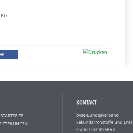
. KG
len
KONTAKT
bvse-Bundesverband
 STARTSEITE
Sekundärrohstoffe und Ents
MITTEILUNGEN
Fränkische Straße 2