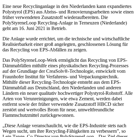
Eine neue Recyclinganlage in den Niederlanden kann expandiertes
Polystyrol (EPS) aus Abriss- und Renovierungsarbeiten sowie einen
früher verwendeten Zusatzstoff wiederaufbereiten. Die
PolyStyreneLoop Recycling-Anlage in Terneuzen (Niederlande)
geht am 16. Juni 2021 in Betrieb.
Die Anlage wurde errichtet, um die technische und wirtschaftliche
Realisierbarkeit einer groß angelegten, geschlossenen Lösung für
das Recycling von EPS-Abfällen zu zeigen.
Das PolyStyreneLoop-Werk ermöglicht das Recycling von EPS-
Dämmabfällen mithilfe eines physikalischen Recycling-Prozesses
auf der Grundlage der CreaSolv®-Technologie, entwickelt vom
Fraunhofer Institut für Verfahrens- und Verpackungstechnik.
Mithilfe dieser Recycling-Technologie entsteht aus dem EPS-
Dämmabfall aus Deutschland, den Niederlanden und anderen
Ländern ein neuer qualitativ hochwertiger Polystyrol-Rohstoff. Alle
Arten von Verunreinigungen, wie etwa Zement, werden dabei
entfernt sowie der früher verwendete Zusatzstoff HBCD sicher
zerstört und wertvolles Brom für neue, umweltfreundliche
Flammschutzmittel zurückgewonnen.
„Diese Anlage veranschaulicht, wie die EPS-Industrie stets nach
Wegen sucht, um ihre Recycling-Fähigkeiten zu verbessern”, so
Lein Tange, Co-Director von PolyStyreneLoop. „Das Ziel dieser