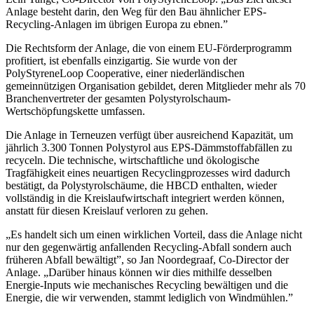
Anlage besteht darin, den Weg für den Bau ähnlicher EPS-
Recycling-Anlagen im übrigen Europa zu ebnen.”
Die Rechtsform der Anlage, die von einem EU-Förderprogramm
profitiert, ist ebenfalls einzigartig. Sie wurde von der
PolyStyreneLoop Cooperative, einer niederländischen
gemeinnützigen Organisation gebildet, deren Mitglieder mehr als 70
Branchenvertreter der gesamten Polystyrolschaum-
Wertschöpfungskette umfassen.
Die Anlage in Terneuzen verfügt über ausreichend Kapazität, um
jährlich 3.300 Tonnen Polystyrol aus EPS-Dämmstoffabfällen zu
recyceln. Die technische, wirtschaftliche und ökologische
Tragfähigkeit eines neuartigen Recyclingprozesses wird dadurch
bestätigt, da Polystyrolschäume, die HBCD enthalten, wieder
vollständig in die Kreislaufwirtschaft integriert werden können,
anstatt für diesen Kreislauf verloren zu gehen.
„Es handelt sich um einen wirklichen Vorteil, dass die Anlage nicht
nur den gegenwärtig anfallenden Recycling-Abfall sondern auch
früheren Abfall bewältigt”, so Jan Noordegraaf, Co-Director der
Anlage. „Darüber hinaus können wir dies mithilfe desselben
Energie-Inputs wie mechanisches Recycling bewältigen und die
Energie, die wir verwenden, stammt lediglich von Windmühlen.”