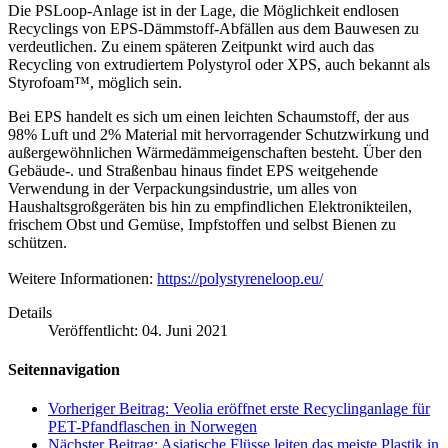
Die PSLoop-Anlage ist in der Lage, die Möglichkeit endlosen
Recyclings von EPS-Dämmstoff-Abfällen aus dem Bauwesen zu
verdeutlichen. Zu einem späteren Zeitpunkt wird auch das
Recycling von extrudiertem Polystyrol oder XPS, auch bekannt als
Styrofoam™, möglich sein.
Bei EPS handelt es sich um einen leichten Schaumstoff, der aus
98% Luft und 2% Material mit hervorragender Schutzwirkung und
außergewöhnlichen Wärmedämmeigenschaften besteht. Über den
Gebäude-. und Straßenbau hinaus findet EPS weitgehende
Verwendung in der Verpackungsindustrie, um alles von
Haushaltsgroßgeräten bis hin zu empfindlichen Elektronikteilen,
frischem Obst und Gemüse, Impfstoffen und selbst Bienen zu
schützen.
Weitere Informationen:
https://polystyreneloop.eu/
Details
Veröffentlicht: 04. Juni 2021
Seitennavigation
Vorheriger Beitrag: Veolia eröffnet erste Recyclinganlage für
PET-Pfandflaschen in Norwegen
Nächster Beitrag: Asiatische Flüsse leiten das meiste Plastik in