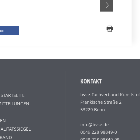
len
KONTAKT
bvse-Fachverband Kunststof
 STARTSEITE
Fränkische Straße 2
MITTEILUNGEN
53229 Bonn
EN
info@bvse.de
ALITÄTSSIEGEL
0049 228 98849-0
RBAND
0049 228 98849-99