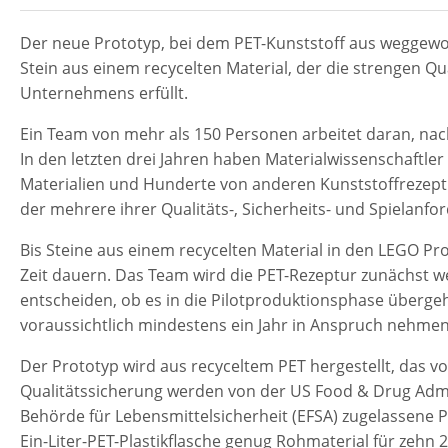
Der neue Prototyp, bei dem PET-Kunststoff aus weggewor
Stein aus einem recycelten Material, der die strengen Q
Unternehmens erfüllt.
Ein Team von mehr als 150 Personen arbeitet daran, nac
In den letzten drei Jahren haben Materialwissenschaftle
Materialien und Hunderte von anderen Kunststoffrezeptur
der mehrere ihrer Qualitäts-, Sicherheits- und Spielanford
Bis Steine aus einem recycelten Material in den LEGO Pr
Zeit dauern. Das Team wird die PET-Rezeptur zunächst w
entscheiden, ob es in die Pilotproduktionsphase übergeh
voraussichtlich mindestens ein Jahr in Anspruch nehmen
Der Prototyp wird aus recyceltem PET hergestellt, das v
Qualitätssicherung werden von der US Food & Drug Admi
Behörde für Lebensmittelsicherheit (EFSA) zugelassene P
Ein-Liter-PET-Plastikflasche genug Rohmaterial für zehn 2 