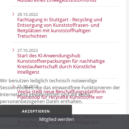
28.10.2022
Fachtagung in Stuttgart - Recycling und
Entsorgung von Kunststoffrasen- und
Reitplätzen mit kunststoffhaltigen
Tretschichten
27.10.2022
Start des KI-Anwendungshub
Kunststoffverpackungen für nachhaltige
Kreislaufwirtschaft durch Künstliche
Intelligenz
Wir benutzen lediglich technisch notwendige
21.10.2022
Sessioncookies, die das einwandfreie Funktionieren der
Veolia stellt neue Beschaffungsplattform
Internetseite gewährleisten und die keine
PlastiLoop für recycelte Kunststoffe vor
personenbezogenen Daten enthalten.
21.10.2022
AKZEPTIEREN
Borealis baut Kapazitäten für mechanisches
Mitglied werden
Recycling mit Borcycle™ M Anlage aus
Datenschutz­erklärung