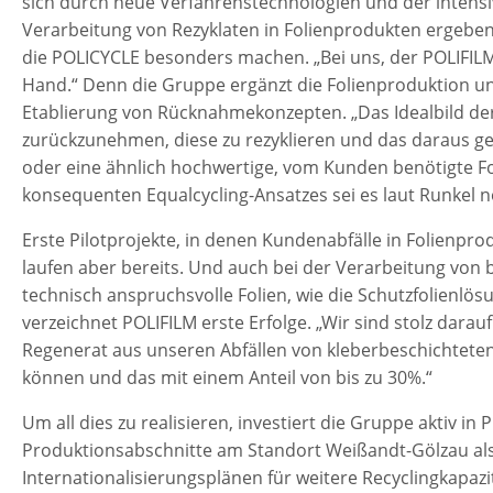
sich durch neue Verfahrenstechnologien und der intensi
Verarbeitung von Rezyklaten in Folienprodukten ergeben
die POLICYCLE besonders machen. „Bei uns, der POLIFIL
Hand.“ Denn die Gruppe ergänzt die Folienproduktion un
Etablierung von Rücknahmekonzepten. „Das Idealbild der 
zurückzunehmen, diese zu rezyklieren und das daraus ge
oder eine ähnlich hochwertige, vom Kunden benötigte Fol
konsequenten Equalcycling-Ansatzes sei es laut Runkel no
Erste Pilotprojekte, in denen Kundenabfälle in Folienpr
laufen aber bereits. Und auch bei der Verarbeitung von b
technisch anspruchsvolle Folien, wie die Schutzfolienl
verzeichnet POLIFILM erste Erfolge. „Wir sind stolz dar
Regenerat aus unseren Abfällen von kleberbeschichteten 
können und das mit einem Anteil von bis zu 30%.“
Um all dies zu realisieren, investiert die Gruppe aktiv i
Produktionsabschnitte am Standort Weißandt-Gölzau a
Internationalisierungsplänen für weitere Recyclingkapaz