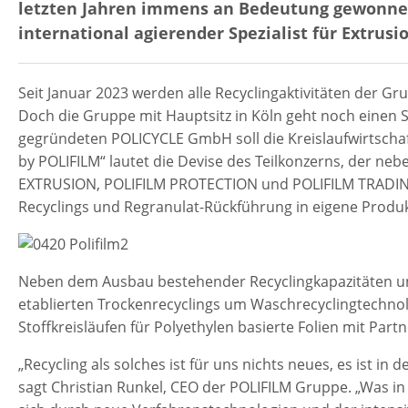
letzten Jahren immens an Bedeutung gewonnen.
international agierender Spezialist für Extrus
Seit Januar 2023 werden alle Recyclingaktivitäten der G
Doch die Gruppe mit Hauptsitz in Köln geht noch einen 
gegründeten POLICYCLE GmbH soll die Kreislaufwirtschaft 
by POLIFILM“ lautet die Devise des Teilkonzerns, der ne
EXTRUSION, POLIFILM PROTECTION und POLIFILM TRADING b
Recyclings und Regranulat-Rückführung in eigene Produkt
Neben dem Ausbau bestehender Recyclingkapazitäten und
etablierten Trockenrecyclings um Waschrecyclingtechnol
Stoffkreisläufen für Polyethylen basierte Folien mit Par
„Recycling als solches ist für uns nichts neues, es ist in
sagt Christian Runkel, CEO der POLIFILM Gruppe. „Was in d