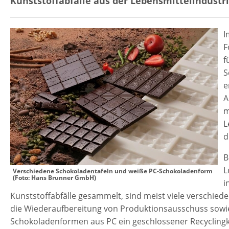
Kunststoffabfälle aus der Lebensmittelindustri
I
F
f
S
e
A
m
L
d
B
L
Verschiedene Schokoladentafeln und weiße PC-Schokoladenform
(Foto: Hans Brunner GmbH)
i
Kunststoffabfälle gesammelt, sind meist viele verschied
die Wiederaufbereitung von Produktionsausschuss sowie
Schokoladenformen aus PC ein geschlossener Recyclingkr