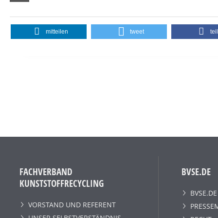
mitteilen
tweet
tei
FACHVERBAND
BVSE.DE
KUNSTSTOFFRECYCLING
BVSE.DE
VORSTAND UND REFERENT
PRESSE
UNSER SELBSTVERSTÄNDNIS