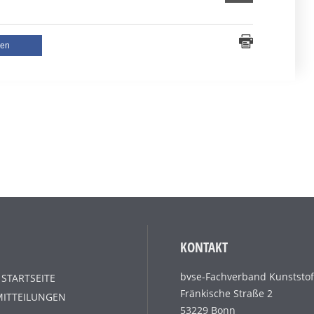
len
KONTAKT
bvse-Fachverband Kunststof
 STARTSEITE
Fränkische Straße 2
MITTEILUNGEN
53229 Bonn