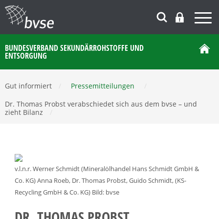
BUNDESVERBAND SEKUNDÄRROHSTOFFE UND
ENTSORGUNG
Gut informiert
/
Pressemitteilungen
/
Dr. Thomas Probst verabschiedet sich aus dem bvse – und
zieht Bilanz
/
v.l.n.r. Werner Schmidt (Mineralölhandel Hans Schmidt GmbH &
Co. KG) Anna Roeb, Dr. Thomas Probst, Guido Schmidt, (KS-
Recycling GmbH & Co. KG) Bild: bvse
DR. THOMAS PROBST