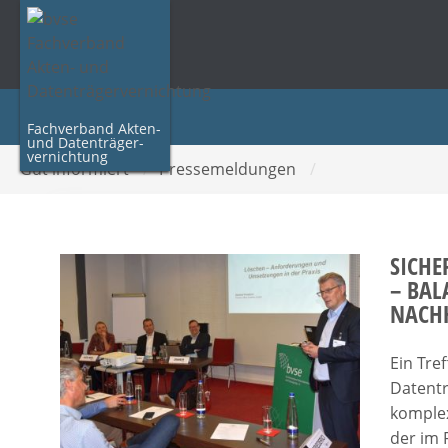
Fachverband Akten-
und Datenträger­
vernichtung
Gut informiert
/
Pressemeldungen
/
SICH
– BAL
NACHH
Ein Tre
Datentr
komple
der im 