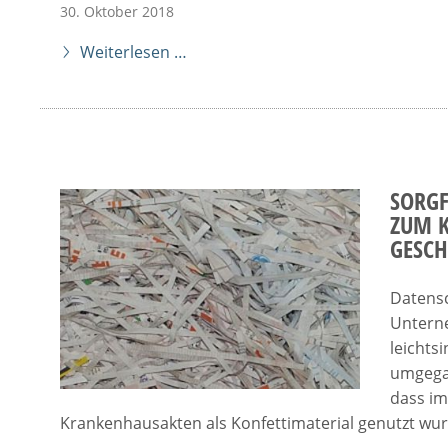
30. Oktober 2018
Weiterlesen …
SORGF
ZUM K
GESC
Datens
Unterne
leichts
umgegan
dass im
Krankenhausakten als Konfettimaterial genutzt wu