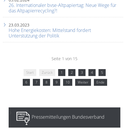
26. Internationaler bvse-Altpapiertag: Neue Wege für
das Altpapierrecycling?!
23.03.2023
Hohe Energiekosten: Mittelstand fordert
Unterstützung der Politik
Seite 1 von 15
Start
Zurück
1
2
3
4
5
6
7
8
9
10
Weiter
Ende
Pressemitteilungen Bundesverband