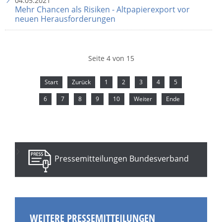
04.05.2021
Mehr Chancen als Risiken - Altpapierexport vor
neuen Herausforderungen
Seite 4 von 15
Start
Zurück
1
2
3
4
5
6
7
8
9
10
Weiter
Ende
Pressemitteilungen Bundesverband
WEITERE PRESSEMITTEILUNGEN