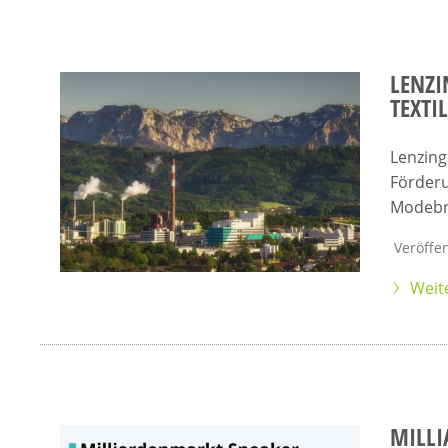
LENZI
TEXTI
Lenzing
Förderu
Modebr
Veröffen
Weit
MILL