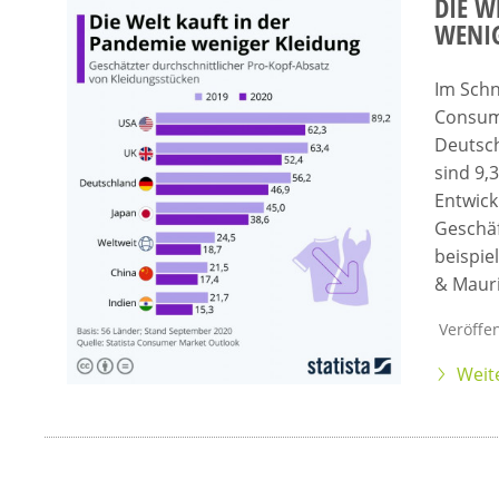
DIE W
WENIG
Im Schn
Consum
Deutsch
sind 9,
Entwick
Geschäf
beispie
& Mauri
Veröffen
Weit