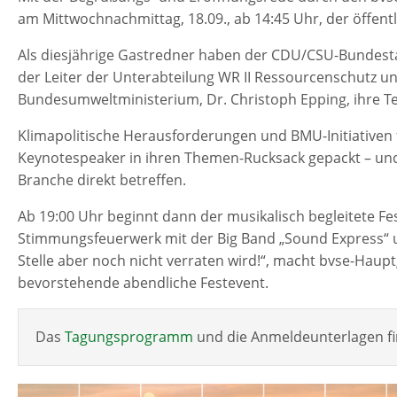
am Mittwochnachmittag, 18.09., ab 14:45 Uhr, der öffentl
Als diesjährige Gastredner haben der CDU/CSU-Bundesta
der Leiter der Unterabteilung WR II Ressourcenschutz un
Bundesumweltministerium, Dr. Christoph Epping, ihre T
Klimapolitische Herausforderungen und BMU-Initiativen 
Keynotespeaker in ihren Themen-Rucksack gepackt – und 
Branche direkt betreffen.
Ab 19:00 Uhr beginnt dann der musikalisch begleitete Fe
Stimmungsfeuerwerk mit der Big Band „Sound Express“ un
Stelle aber noch nicht verraten wird!“, macht bvse-Haup
bevorstehende abendliche Festevent.
Das
Tagungsprogramm
und die Anmeldeunterlagen fi