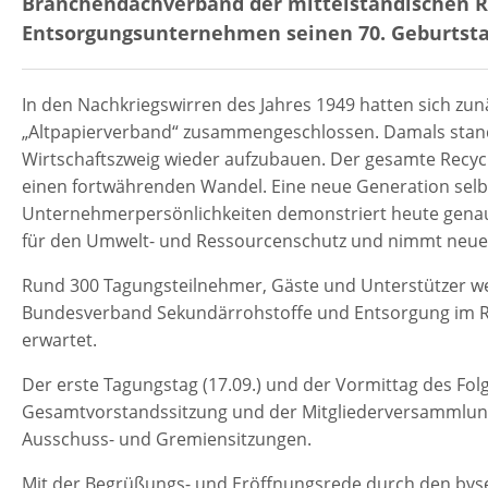
Branchendachverband der mittelständischen R
Entsorgungsunternehmen seinen 70. Geburtsta
In den Nachkriegswirren des Jahres 1949 hatten sich zu
„Altpapierverband“ zusammengeschlossen. Damals stand
Wirtschaftszweig wieder aufzubauen. Der gesamte Recyc
einen fortwährenden Wandel. Eine neue Generation selb
Unternehmerpersönlichkeiten demonstriert heute genau
für den Umwelt- und Ressourcenschutz und nimmt neue 
Rund 300 Tagungsteilnehmer, Gäste und Unterstützer w
Bundesverband Sekundärrohstoffe und Entsorgung im R
erwartet.
Der erste Tagungstag (17.09.) und der Vormittag des Fo
Gesamtvorstandssitzung und der Mitgliederversammlung
Ausschuss- und Gremiensitzungen.
Mit der Begrüßungs- und Eröffnungsrede durch den bvse