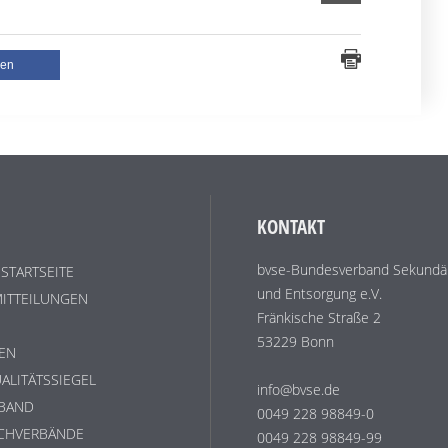
len
KONTAKT
bvse-Bundesverband Sekundär
 STARTSEITE
und Entsorgung e.V.
ITTEILUNGEN
Fränkische Straße 2
53229 Bonn
EN
ALITÄTSSIEGEL
info@bvse.de
RBAND
0049 228 98849-0
ACHVERBÄNDE
0049 228 98849-99