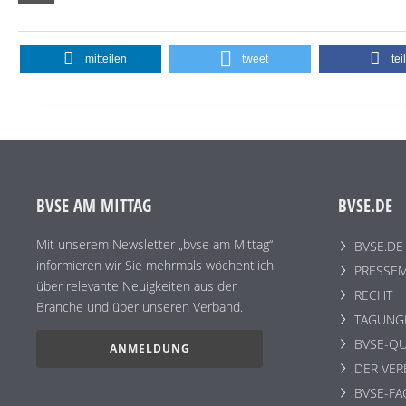
mitteilen
tweet
tei
BVSE AM MITTAG
BVSE.DE
Mit unserem Newsletter „bvse am Mittag“
BVSE.DE
informieren wir Sie mehrmals wöchentlich
PRESSEM
über relevante Neuigkeiten aus der
RECHT
Branche und über unseren Verband.
TAGUNG
BVSE-QU
ANMELDUNG
DER VE
BVSE-F