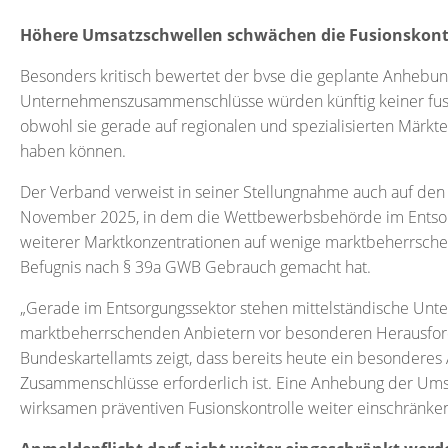
Höhere Umsatzschwellen schwächen die Fusionskont
Besonders kritisch bewertet der bvse die geplante Anhebu
Unternehmenszusammenschlüsse würden künftig keiner fusio
obwohl sie gerade auf regionalen und spezialisierten Märk
haben können.
Der Verband verweist in seiner Stellungnahme auch auf den
November 2025, in dem die Wettbewerbsbehörde im Entsor
weiterer Marktkonzentrationen auf wenige marktbeherrsc
Befugnis nach § 39a GWB Gebrauch gemacht hat.
„Gerade im Entsorgungssektor stehen mittelständische Un
marktbeherrschenden Anbietern vor besonderen Herausfor
Bundeskartellamts zeigt, dass bereits heute ein besondere
Zusammenschlüsse erforderlich ist. Eine Anhebung der Ums
wirksamen präventiven Fusionskontrolle weiter einschränken