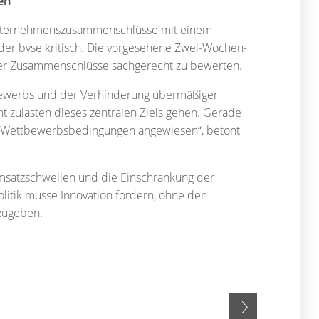
en
 Unternehmenszusammenschlüsse mit einem
 der bvse kritisch. Die vorgesehene Zwei-Wochen-
exer Zusammenschlüsse sachgerecht zu bewerten.
tbewerbs und der Verhinderung übermäßiger
ht zulasten dieses zentralen Ziels gehen. Gerade
aire Wettbewerbsbedingungen angewiesen“, betont
Umsatzschwellen und die Einschränkung der
itik müsse Innovation fördern, ohne den
zugeben.