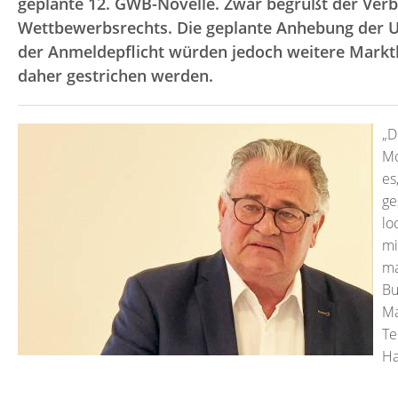
geplante 12. GWB-Novelle. Zwar begrüßt der Ver
Wettbewerbsrechts. Die geplante Anhebung der 
der Anmeldepflicht würden jedoch weitere Markt
daher gestrichen werden.
„D
Mo
es
ge
lo
mi
ma
Bu
Ma
Te
Ha