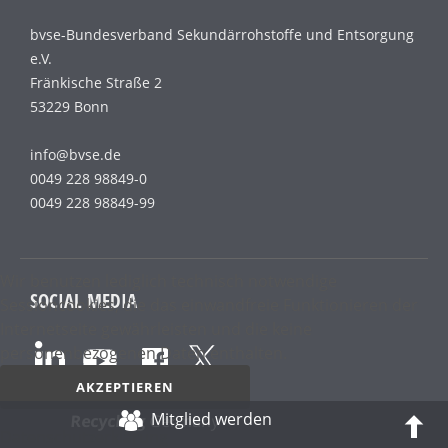
bvse-Bundesverband Sekundärrohstoffe und Entsorgung
e.V.
Fränkische Straße 2
53229 Bonn
info@bvse.de
0049 228 98849-0
0049 228 98849-99
Wir benutzen lediglich technisch notwendige
SOCIAL MEDIA
Sessioncookies, die das einwandfreie Funktionieren der
Internetseite gewährleisten und die keine
personenbezogenen Daten enthalten.
AKZEPTIEREN
Mitglied werden
Recycling
Germany
Datenschutz­erklärung