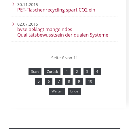
30.11.2015
PET-Flaschenrecycling spart CO2 ein
02.07.2015
bvse beklagt mangelndes
Qualitätsbewusstsein der dualen Systeme
Seite 6 von 11
Start
Zurück
1
2
3
4
5
6
7
8
9
10
Weiter
Ende