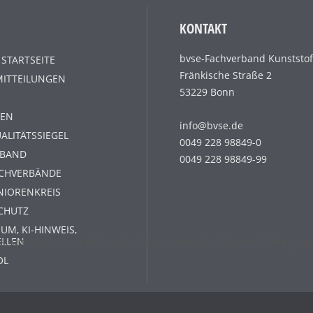
KONTAKT
bvse-Fachverband Kunststof
 STARTSEITE
Fränkische Straße 2
MITTEILUNGEN
53229 Bonn
EN
info@bvse.de
ALITÄTSSIEGEL
0049 228 98849-0
RBAND
0049 228 98849-99
ACHVERBÄNDE
NIORENKREIS
CHUTZ
UM, KI-HINWEIS,
s, die das einwandfreie Funktionieren der Internetseite g
ELLEN
OL