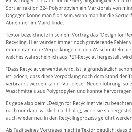
Ein wichtiger Indikator für die Recyclingfähigkeit, so Textor
Sortierfraktion 324 Polypropylen ein Marktpreis von min
Dagegen könne man froh sein, wenn man für die Sortier
Abnehmer im Markt finde.
Textor bezeichnete in seinem Vortrag das "Design for Rec
Recycling. Hier würden immer noch gravierende Fehler v
momentan neue Verpackungen in den Waschmittelmarkt 
welches wahrscheinlich aus PET-Recyclat hergestellt wird
"Dass Recyclat verwendet wird, ist ja grundsätzlich scho
ist jedoch, dass diese Verpackung nach dem Stand der Te
verbrannt werden kann." Vor dieser Neueinführung, so e
Waschmittels aus Polypropylen und konnte hervorragend
Es gebe also beim „Design for Recycling“ viel zu beacht
nach nur dann wirklich nachhaltig, wenn sie so hergeste
auch wieder neu in den Recyclingprozess geführt werde
Als Fazit seines Vortrages machte Textor deutlich, dass 