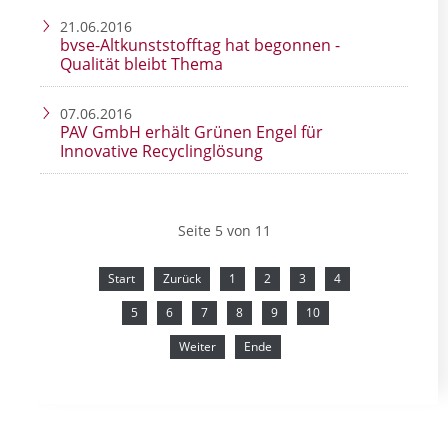
21.06.2016
bvse-Altkunststofftag hat begonnen -
Qualität bleibt Thema
07.06.2016
PAV GmbH erhält Grünen Engel für
Innovative Recyclinglösung
Seite 5 von 11
Start
Zurück
1
2
3
4
5
6
7
8
9
10
Weiter
Ende