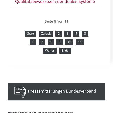
Qualitätsbewusstsein der dualen Systeme
Seite 8 von 11
Start
Zurück
2
3
4
5
6
7
8
9
10
11
Weiter
Ende
Pressemitteilungen Bundesverband