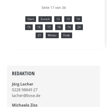
Seite 17 von 34
Start
Zurück
12
13
14
15
16
17
18
19
20
21
Weiter
Ende
REDAKTION
Jörg Lacher
0228 98849 27
lacher@bvse.de
Michaela Ziss