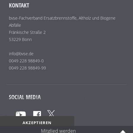
KONTAKT
bvse-Fachverband Ersatzbrennstoffe, Altholz und Biogene
Abfälle
Fränkische Straße 2
53229 Bonn
info@bvse.de
0049 228 98849-0
0049 228 98849-99
Wir benutzen lediglich technisch notwendige Sessioncookies,
SOCIAL MEDIA
die das einwandfreie Funktionieren der Internetseite
gewährleisten und die keine personenbezogenen Daten
enthalten.
AKZEPTIEREN
Mitglied werden