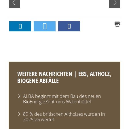
WEITERE NACHRICHTEN | EBS, ALTHOLZ,
BIOGENE ABFÄLLE
ALBA beginnt mit dem Bau des neuen
BioEnergieZentrums Watenbüttel
89 % des britischen Altholzes wurden in
2025 verwertet