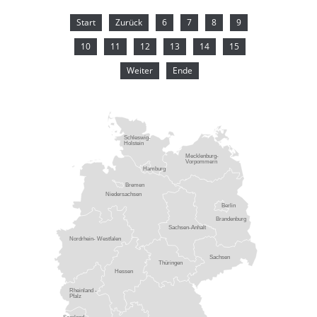
Start
Zurück
6
7
8
9
10
11
12
13
14
15
Weiter
Ende
Schleswig-
Holstein
Mecklenburg-
Vorpommern
Hamburg
Bremen
Niedersachsen
Berlin
Brandenburg
Sachsen-Anhalt
Nordrhein- Westfalen
Sachsen
Thüringen
Hessen
Rheinland -
Pfalz