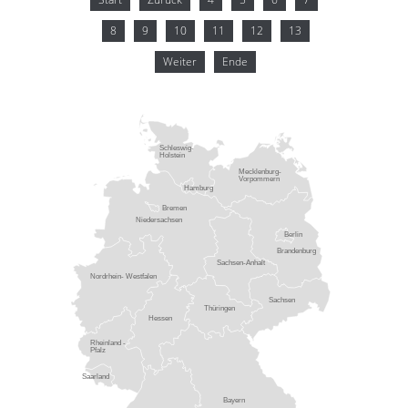
8
9
10
11
12
13
Weiter
Ende
Schleswig-
Holstein
Mecklenburg-
Vorpommern
Hamburg
Bremen
Niedersachsen
Berlin
Brandenburg
Sachsen-Anhalt
Nordrhein- Westfalen
Sachsen
Thüringen
Hessen
Rheinland -
Pfalz
Saarland
Bayern