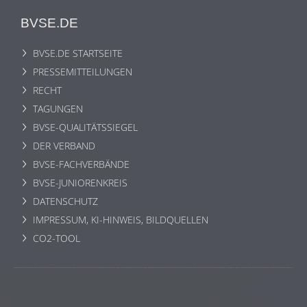
BVSE.DE
BVSE.DE STARTSEITE
PRESSEMITTEILUNGEN
RECHT
TAGUNGEN
BVSE-QUALITÄTSSIEGEL
DER VERBAND
BVSE-FACHVERBÄNDE
BVSE-JUNIORENKREIS
DATENSCHUTZ
IMPRESSUM, KI-HINWEIS, BILDQUELLEN
CO2-TOOL
Wir benutzen lediglich technisch notwendige Sessioncookies,
die das einwandfreie Funktionieren der Internetseite
gewährleisten und die keine personenbezogenen Daten