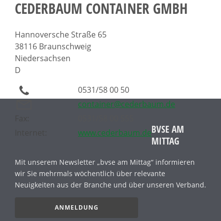
CEDERBAUM CONTAINER GMBH
Hannoversche Straße 65
38116 Braunschweig
Niedersachsen
D
0531/58 00 50
container@cederbaum.de
Fax:
0531/58 00 555
BVSE AM
Internet:
www.cederbaum.de
MITTAG
Mit unserem Newsletter „bvse am Mittag“ informieren
wir Sie mehrmals wöchentlich über relevante
Neuigkeiten aus der Branche und über unseren Verband.
ANMELDUNG