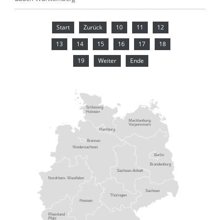
Start
Zurück
10
11
12
13
14
15
16
17
18
19
Weiter
Ende
Schleswig-
Holstein
Mecklenburg-
Vorpommern
Hamburg
Bremen
Niedersachsen
Berlin
Brandenburg
Sachsen-Anhalt
Nordrhein- Westfalen
Sachsen
Thüringen
Hessen
Rheinland -
Pfalz