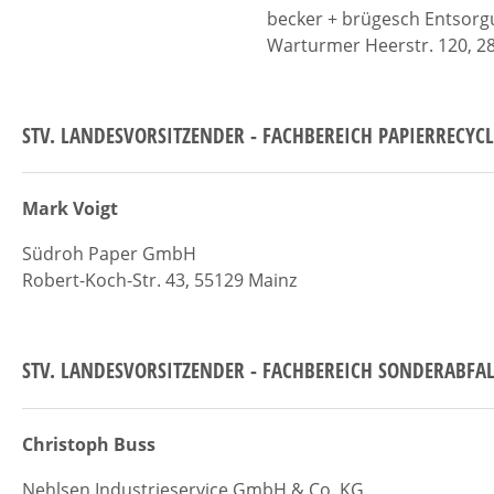
becker + brügesch Entso
Warturmer Heerstr. 120, 
STV. LANDESVORSITZENDER - FACHBEREICH PAPIERRECYC
Mark Voigt
Südroh Paper GmbH
Robert-Koch-Str. 43, 55129 Mainz
STV. LANDESVORSITZENDER - FACHBEREICH SONDERABFA
Christoph Buss
Nehlsen Industrieservice GmbH & Co. KG