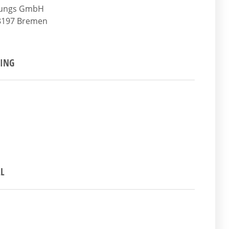
rgungs GmbH
28197 Bremen
LING
LL