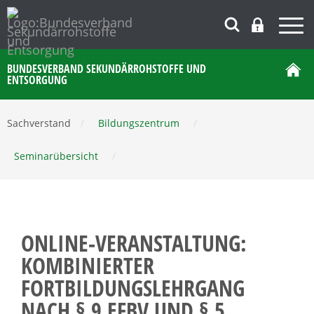
BUNDESVERBAND SEKUNDÄRROHSTOFFE UND
ENTSORGUNG
Sachverstand
/
Bildungszentrum
/
Seminarübersicht
/
ONLINE-VERANSTALTUNG:
KOMBINIERTER
FORTBILDUNGSLEHRGANG
NACH § 9 EFBV UND § 5