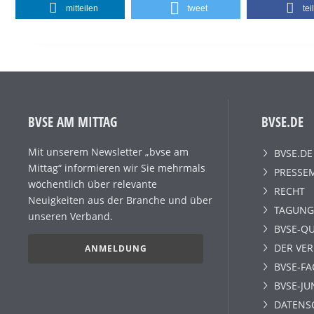
mitteilen
tweet
tei
BVSE AM MITTAG
BVSE.DE
Mit unserem Newsletter „bvse am
BVSE.DE
Mittag“ informieren wir Sie mehrmals
PRESSE
wöchentlich über relevante
RECHT
Neuigkeiten aus der Branche und über
TAGUNG
unseren Verband.
BVSE-QU
DER VE
ANMELDUNG
BVSE-F
BVSE-JU
DATENS