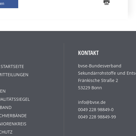
len
KONTAKT
bvse-Bundesverband
 STARTSEITE
Sekundärrohstoffe und Ents
MITTEILUNGEN
Fränkische Straße 2
53229 Bonn
EN
ALITÄTSSIEGEL
info@bvse.de
RBAND
0049 228 98849-0
ACHVERBÄNDE
0049 228 98849-99
NIORENKREIS
CHUTZ