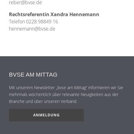
reber@bvse.de
Rechtsreferentin Xandra Hennemann
Telefon 0228 98849 16
hennemann@bvse.de
BVSE AM MITTAG
Mit unserem Newsletter „bvse am Mittag“ informieren wir Sie
mehrmals wöchentlich über relevante Neuigkeiten aus der
Branche und über unseren Verband.
ANMELDUNG