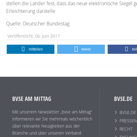
stellen die Länder fest, dass das neue elektronische Siegel 
Erleichterung darstelle
Quelle: Deutscher Bundestag
Veröffentlicht: 06. Juni 2017
mitteilen
tweet
tei
BVSE AM MITTAG
BVSE.DE
Mit unserem Newsletter „bvse am Mittag“
BVSE.DE
informieren wir Sie mehrmals wöchentlich
PRESSEM
über relevante Neuigkeiten aus der
RECHT
Branche und über unseren Verband.