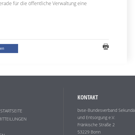
gerade für die öffentliche Verwaltung eine
len
KONTAKT
bvse-Bundesverband Sekundär
 STARTSEITE
und Entsorgung e.V.
ITTEILUNGEN
Fränkische Straße 2
53229 Bonn