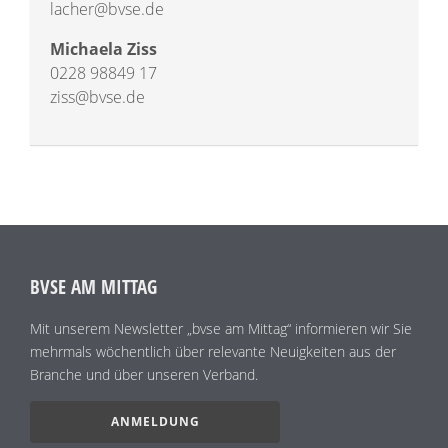
lacher@bvse.de
Michaela Ziss
0228 98849 17
ziss@bvse.de
BVSE AM MITTAG
Mit unserem Newsletter „bvse am Mittag“ informieren wir Sie
mehrmals wöchentlich über relevante Neuigkeiten aus der
Branche und über unseren Verband.
ANMELDUNG