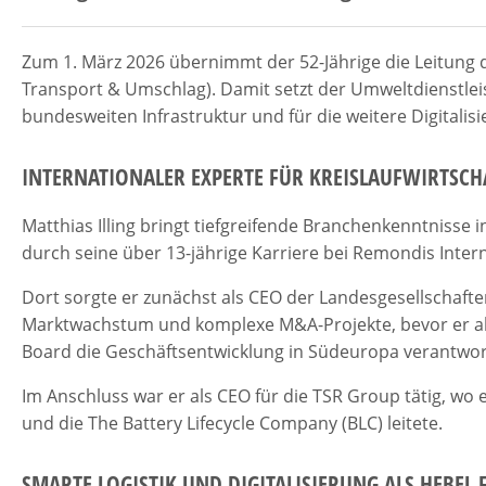
Zum 1. März 2026 übernimmt der 52-Jährige die Leitung
Transport & Umschlag). Damit setzt der Umweltdienstleis
bundesweiten Infrastruktur und für die weitere Digitali
INTERNATIONALER EXPERTE FÜR KREISLAUFWIRTSCH
Matthias Illing bringt tiefgreifende Branchenkenntnisse in 
durch seine über 13-jährige Karriere bei Remondis Intern
Dort sorgte er zunächst als CEO der Landesgesellschaft
Marktwachstum und komplexe M&A-Projekte, bevor er a
Board die Geschäftsentwicklung in Südeuropa verantwor
Im Anschluss war er als CEO für die TSR Group tätig, w
und die The Battery Lifecycle Company (BLC) leitete.
SMARTE LOGISTIK UND DIGITALISIERUNG ALS HEBEL