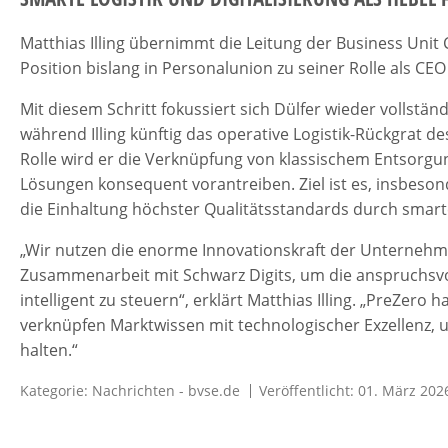
Matthias Illing übernimmt die Leitung der Business Unit
Position bislang in Personalunion zu seiner Rolle als C
Mit diesem Schritt fokussiert sich Dülfer wieder vollstä
während Illing künftig das operative Logistik-Rückgrat 
Rolle wird er die Verknüpfung von klassischem Entsor
Lösungen konsequent vorantreiben. Ziel ist es, insbeso
die Einhaltung höchster Qualitätsstandards durch smarte
„Wir nutzen die enorme Innovationskraft der Unterneh
Zusammenarbeit mit Schwarz Digits, um die anspruchsvo
intelligent zu steuern“, erklärt Matthias Illing. „PreZer
verknüpfen Marktwissen mit technologischer Exzellenz, u
halten.“
Kategorie:
Nachrichten - bvse.de
Veröffentlicht: 01. März 202