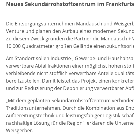
Neues Sekundärrohstoffzentrum im Frankfurte
Die Entsorgungsunternehmen Mandausch und Weisgerbe
Venture und planen den Aufbau eines modernen Sekundä
Zu diesem Zweck gründen die Partner die Mandausch + 
10.000 Quadratmeter großen Gelände einen zukunftsorient
Am Standort sollen Industrie-, Gewerbe- und Haushaltsabfä
verwertbare Abfallfraktionen einer möglichst hohen sto
verbleibende nicht stofflich verwertbare Anteile qualitä
bereitzustellen. Damit leistet das Projekt einen konkrete
und zur Reduzierung der Deponierung verwertbarer Abfä
„Mit dem geplanten Sekundärrohstoffzentrum verbinden 
Traditionsunternehmen. Durch die Kombination aus En
Aufbereitungstechnik und leistungsfähiger Logistik scha
nachhaltige Lösung für die Region“, erklären die Unte
Weisgerber.