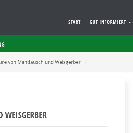
START
GUT INFORMIERT
NG
ture von Mandausch und Weisgerber
/
D WEISGERBER