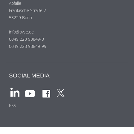
Abfälle
Fränkische Straße 2
53229 Bonn
info@bvse.de
0049 228 98849-0
0049 228 98849-99
SOCIAL MEDIA
RSS