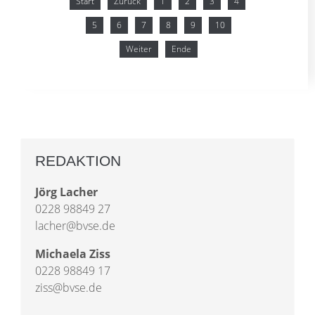
Start
Zurück
1
2
3
4
5
6
7
8
9
10
Weiter
Ende
REDAKTION
Jörg Lacher
0228 98849 27
lacher@bvse.de
Michaela Ziss
0228 98849 17
ziss@bvse.de