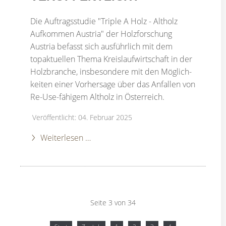
Die Auftrags­studie "Triple A Holz - Altholz
Aufkommen Austria" der Holz­for­schung
Austria befasst sich ausführ­lich mit dem
topak­tu­ellen Thema Kreis­lauf­wirt­schaft in der
Holz­branche, insbe­son­dere mit den Möglich­
keiten einer Vorher­sage über das Anfallen von
Re-Use-fähigem Altholz in Öster­reich.
Veröffentlicht: 04. Februar 2025
Weiterlesen …
Seite 3 von 34