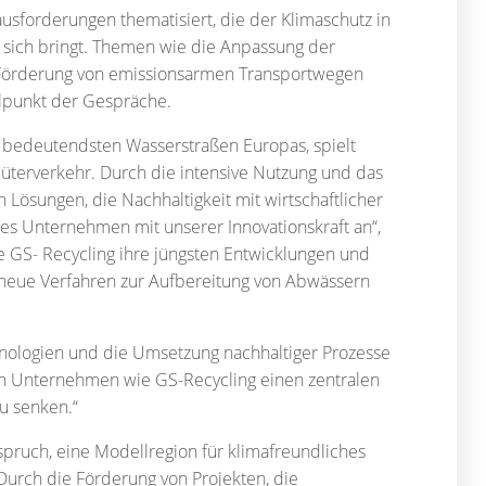
forderungen thematisiert, die der Klimaschutz in
 sich bringt. Themen wie die Anpassung der
e Förderung von emissionsarmen Transportwegen
elpunkt der Gespräche.
r bedeutendsten Wasserstraßen Europas, spielt
Güterverkehr. Durch die intensive Nutzung und das
ösungen, die Nachhaltigkeit mit wirtschaftlicher
ches Unternehmen mit unserer Innovationskraft an“,
e GS- Recycling ihre jüngsten Entwicklungen und
 neue Verfahren zur Aufbereitung von Abwässern
nologien und die Umsetzung nachhaltiger Prozesse
ten Unternehmen wie GS-Recycling einen zentralen
zu senken.“
spruch, eine Modellregion für klimafreundliches
Durch die Förderung von Projekten, die