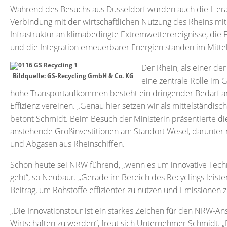
Während des Besuchs aus Düsseldorf wurden auch die Heraus
Verbindung mit der wirtschaftlichen Nutzung des Rheins mit
Infrastruktur an klimabedingte Extremwetterereignisse, di
und die Integration erneuerbarer Energien standen im Mitt
Der Rhein, als einer de
Bildquelle: GS-Recycling GmbH & Co. KG
eine zentrale Rolle im 
hohe Transportaufkommen besteht ein dringender Bedarf an L
Effizienz vereinen. „Genau hier setzen wir als mittelständis
betont Schmidt. Beim Besuch der Ministerin präsentierte di
anstehende Großinvestitionen am Standort Wesel, darunter
und Abgasen aus Rheinschiffen.
Schon heute sei NRW führend, „wenn es um innovative Tech
geht“, so Neubaur. „Gerade im Bereich des Recyclings leis
Beitrag, um Rohstoffe effizienter zu nutzen und Emissionen 
„Die Innovationstour ist ein starkes Zeichen für den NRW-An
Wirtschaften zu werden“, freut sich Unternehmer Schmidt. „