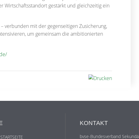
er Wirtschaftsstandort gestärkt und gleichzeitig ein
n – verbunden mit der gegenseitigen Zusicherung,
 intensivieren, um gemeinsam die ambitionierten
.de/
E
KONTAKT
bvse-Bundesverband Sekundär
 STARTSEITE