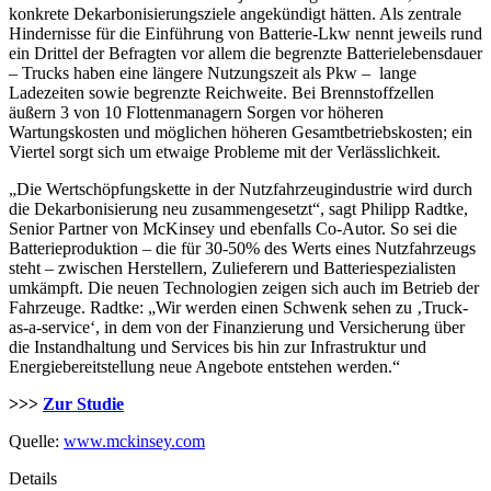
konkrete Dekarbonisierungsziele angekündigt hätten. Als zentrale
Hindernisse für die Einführung von Batterie-Lkw nennt jeweils rund
ein Drittel der Befragten vor allem die begrenzte Batterielebensdauer
– Trucks haben eine längere Nutzungszeit als Pkw – lange
Ladezeiten sowie begrenzte Reichweite. Bei Brennstoffzellen
äußern 3 von 10 Flottenmanagern Sorgen vor höheren
Wartungskosten und möglichen höheren Gesamtbetriebskosten; ein
Viertel sorgt sich um etwaige Probleme mit der Verlässlichkeit.
„Die Wertschöpfungskette in der Nutzfahrzeugindustrie wird durch
die Dekarbonisierung neu zusammengesetzt“, sagt Philipp Radtke,
Senior Partner von McKinsey und ebenfalls Co-Autor. So sei die
Batterieproduktion – die für 30-50% des Werts eines Nutzfahrzeugs
steht – zwischen Herstellern, Zulieferern und Batteriespezialisten
umkämpft. Die neuen Technologien zeigen sich auch im Betrieb der
Fahrzeuge. Radtke: „Wir werden einen Schwenk sehen zu ‚Truck-
as-a-service‘, in dem von der Finanzierung und Versicherung über
die Instandhaltung und Services bis hin zur Infrastruktur und
Energiebereitstellung neue Angebote entstehen werden.“
>>>
Zur Studie
Quelle:
www.mckinsey.com
Details