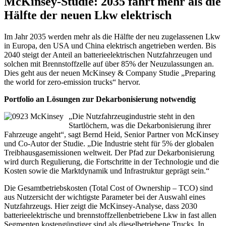
McKinsey-Studie: 2035 fährt mehr als die
Hälfte der neuen Lkw elektrisch
Im Jahr 2035 werden mehr als die Hälfte der neu zugelassenen Lkw
in Europa, den USA und China elektrisch angetrieben werden. Bis
2040 steigt der Anteil an batterieelektrischen Nutzfahrzeugen und
solchen mit Brennstoffzelle auf über 85% der Neuzulassungen an.
Dies geht aus der neuen McKinsey & Company Studie „Preparing
the world for zero-emission trucks“ hervor.
Portfolio an Lösungen zur Dekarbonisierung notwendig
„Die Nutzfahrzeugindustrie steht in den
Startlöchern, was die Dekarbonisierung ihrer
Fahrzeuge angeht“, sagt Bernd Heid, Senior Partner von McKinsey
und Co-Autor der Studie. „Die Industrie steht für 5% der globalen
Treibhausgasemissionen weltweit. Der Pfad zur Dekarbonisierung
wird durch Regulierung, die Fortschritte in der Technologie und die
Kosten sowie die Marktdynamik und Infrastruktur geprägt sein.“
Die Gesamtbetriebskosten (Total Cost of Ownership – TCO) sind
aus Nutzersicht der wichtigste Parameter bei der Auswahl eines
Nutzfahrzeugs. Hier zeigt die McKinsey-Analyse, dass 2030
batterieelektrische und brennstoffzellenbetriebene Lkw in fast allen
Segmenten kostengünstiger sind als dieselbetriebene Trucks. In