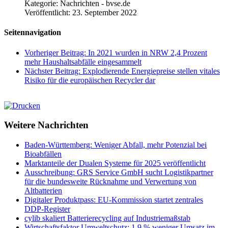
Kategorie:
Nachrichten - bvse.de
Veröffentlicht: 23. September 2022
Seitennavigation
Vorheriger Beitrag: In 2021 wurden in NRW 2,4 Prozent
mehr Haushaltsabfälle eingesammelt
Nächster Beitrag: Explodierende Energiepreise stellen vitales
Risiko für die europäischen Recycler dar
Weitere Nachrichten
Baden-Württemberg: Weniger Abfall, mehr Potenzial bei
Bioabfällen
Marktanteile der Dualen Systeme für 2025 veröffentlicht
Ausschreibung: GRS Service GmbH sucht Logistikpartner
für die bundesweite Rücknahme und Verwertung von
Altbatterien
Digitaler Produktpass: EU-Kommission startet zentrales
DDP-Register
cylib skaliert Batterierecycling auf Industriemaßstab
Wirtschaftsfaktor Umweltschutz: 1,9 % weniger Umsatz im