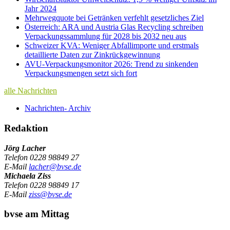
Jahr 2024
Mehrwegquote bei Getränken verfehlt gesetzliches Ziel
Österreich: ARA und Austria Glas Recycling schreiben
Verpackungssammlung für 2028 bis 2032 neu aus
Schweizer KVA: Weniger Abfallimporte und erstmals
detaillierte Daten zur Zinkrückgewinnung
AVU-Verpackungsmonitor 2026: Trend zu sinkenden
Verpackungsmengen setzt sich fort
alle Nachrichten
Nachrichten- Archiv
Redaktion
Jörg Lacher
Telefon
0228 98849 27
E-Mail
lacher@bvse.de
Michaela Ziss
Telefon
0228 98849 17
E-Mail
ziss@bvse.de
bvse am Mittag