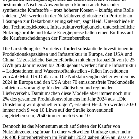
bestimmten Nischen-Anwendungen können auch Bio- oder
synthetische Kraftstoffe – trotz höherer Kosten – künftig eine Rolle
spielen. „Wir werden in der Nutzfahrzeugindustrie ein Portfolio an
Lösungen zur Dekarbonisierung sehen“, sagt Heid. Unterschiede in
den Technologiekosten, Infrastrukturverfügbarkeit, unterschiedliche
Nutzungsprofile und lokale Energiepreise hätten einen Einfluss auf
die Kaufentscheidungen der Flottenbetreiber.
Die Umstellung des Antriebs erfordert substantielle Investitionen in
Produktionskapazitäten und Infrastruktur in Europa, den USA und
China. 12 zusätzliche Batteriefabriken mit einer Kapazität von je 25
GWh pro Jahr müssten bis 2030 gebaut werden; für die Infrastruktur
– Ladestationen und Wasserstofftankstellen - fallen Investitionen
von 450 Mrd. US-Dollar an. Die Nutzfahrzeughersteller werden bis
2024 in Europa und den USA über 70 emissionsfreie Truckmodelle
anbieten – vorranging für den städtischen und regionalen
Lieferverkehr. Damit machen diese Modelle aber immer noch nur
2% des gesamten Produktionsvolumens im Jahr 2024 aus. „Die
Umstellung wird graduell erfolgen“, erläutert Heid. So werden 2030
immer noch 9 von 10 Lkws auf der Straße konventionell
angetrieben sein, 2040 immer noch 6 von 10.
Dennoch ist das Momentum auch auf Seiten der Käufer von
Nutzfahrzeugen spürbar. In einer weltweiten Umfrage unter mehr
als 400 Flottenbetreibern im Frühjahr 2022 gaben 60% an, dass sie