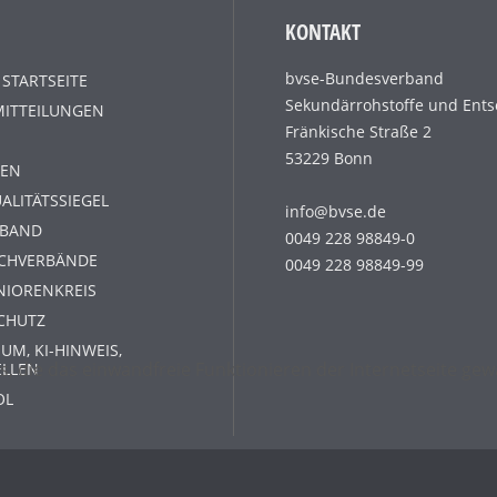
KONTAKT
bvse-Bundesverband
 STARTSEITE
Sekundärrohstoffe und Ents
MITTEILUNGEN
Fränkische Straße 2
53229 Bonn
EN
ALITÄTSSIEGEL
info@bvse.de
RBAND
0049 228 98849-0
ACHVERBÄNDE
0049 228 98849-99
NIORENKREIS
CHUTZ
UM, KI-HINWEIS,
s, die das einwandfreie Funktionieren der Internetseite g
ELLEN
OL