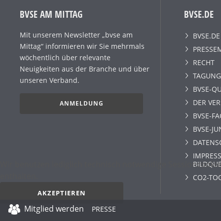
BVSE AM MITTAG
BVSE.DE
Mit unserem Newsletter „bvse am
BVSE.DE
Mittag“ informieren wir Sie mehrmals
PRESSE
wöchentlich über relevante
RECHT
Neuigkeiten aus der Branche und über
TAGUNG
unseren Verband.
BVSE-QU
DER VE
ANMELDUNG
BVSE-F
BVSE-JU
DATENS
IMPRESS
Wir benutzen lediglich technisch notwendige Sessioncookie
BILDQU
enthalten.
CO2-TO
AKZEPTIEREN
Mitglied werden
PRESSE
Datenschutz­erklärung