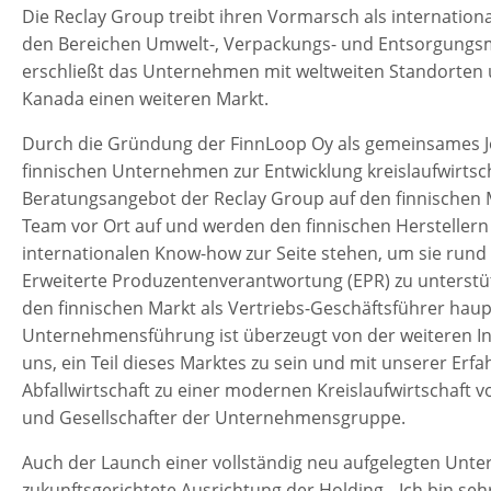
Die Reclay Group treibt ihren Vormarsch als internationa
den Bereichen Umwelt-, Verpackungs- und Entsorgungsm
erschließt das Unternehmen mit weltweiten Standorten u.
Kanada einen weiteren Markt.
Durch die Gründung der FinnLoop Oy als gemeinsames Joi
finnischen Unternehmen zur Entwicklung kreislaufwirtsc
Beratungsangebot der Reclay Group auf den finnischen M
Team vor Ort auf und werden den finnischen Hersteller
internationalen Know-how zur Seite stehen, um sie rund
Erweiterte Produzentenverantwortung (EPR) zu unterstützen
den finnischen Markt als Vertriebs-Geschäftsführer haupt
Unternehmensführung ist überzeugt von der weiteren Int
uns, ein Teil dieses Marktes zu sein und mit unserer Er
Abfallwirtschaft zu einer modernen Kreislaufwirtschaft vo
und Gesellschafter der Unternehmensgruppe.
Auch der Launch einer vollständig neu aufgelegten Unte
zukunftsgerichtete Ausrichtung der Holding. „Ich bin sehr 