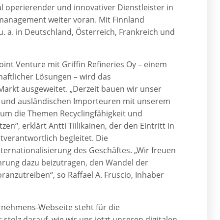
l operierender und innovativer Dienstleister in
anagement weiter voran. Mit Finnland
 a. in Deutschland, Österreich, Frankreich und
nt Venture mit Griffin Refineries Oy – einem
haftlicher Lösungen – wird das
arkt ausgeweitet. „Derzeit bauen wir unser
n und ausländischen Importeuren mit unserem
 um die Themen Recyclingfähigkeit und
“, erklärt Antti Tiilikainen, der den Eintritt in
verantwortlich begleitet. Die
ernationalisierung des Geschäftes. „Wir freuen
fahrung dazu beizutragen, den Wandel der
ranzutreiben“, so Raffael A. Fruscio, Inhaber
rnehmens-Webseite steht für die
stolz darauf, wie wir uns jetzt unseren digitalen