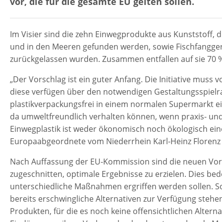
vor, die für die gesamte EU gelten sollen.
Im Visier sind die zehn Einwegprodukte aus Kunststoff, 
und in den Meeren gefunden werden, sowie Fischfangger
zurückgelassen wurden. Zusammen entfallen auf sie 70 % 
„Der Vorschlag ist ein guter Anfang. Die Initiative mu
diese verfügen über den notwendigen Gestaltungsspielra
plastikverpackungsfrei in einem normalen Supermarkt ei
da umweltfreundlich verhalten können, wenn praxis- und
Einwegplastik ist weder ökonomisch noch ökologisch eine
Europaabgeordnete vom Niederrhein Karl-Heinz Florenz i
Nach Auffassung der EU-Kommission sind die neuen Vors
zugeschnitten, optimale Ergebnisse zu erzielen. Dies be
unterschiedliche Maßnahmen ergriffen werden sollen. So
bereits erschwingliche Alternativen zur Verfügung ste
Produkten, für die es noch keine offensichtlichen Alterna