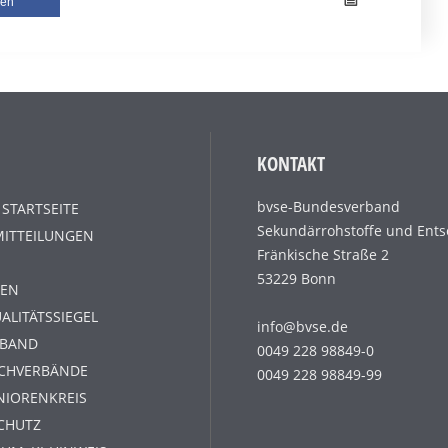
len
KONTAKT
bvse-Bundesverband
 STARTSEITE
Sekundärrohstoffe und Ents
MITTEILUNGEN
Fränkische Straße 2
53229 Bonn
EN
ALITÄTSSIEGEL
info@bvse.de
RBAND
0049 228 98849-0
ACHVERBÄNDE
0049 228 98849-99
NIORENKREIS
CHUTZ