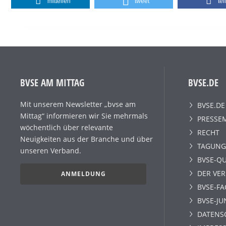
mitteilen
tweet
tei
BVSE AM MITTAG
BVSE.DE
Mit unserem Newsletter „bvse am
BVSE.DE
Mittag“ informieren wir Sie mehrmals
PRESSE
wöchentlich über relevante
RECHT
Neuigkeiten aus der Branche und über
TAGUNG
unseren Verband.
BVSE-QU
DER VE
ANMELDUNG
BVSE-F
BVSE-JU
DATENS