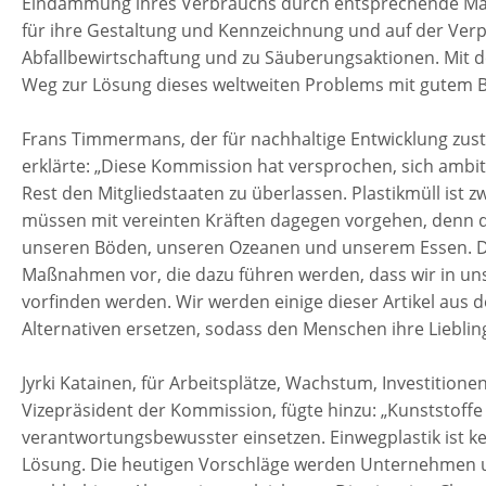
Eindämmung ihres Verbrauchs durch entsprechende Ma
für ihre Gestaltung und Kennzeichnung und auf der Verpf
Abfallbewirtschaftung und zu Säuberungsaktionen. Mit 
Weg zur Lösung dieses weltweiten Problems mit gutem B
Frans Timmermans, der für nachhaltige Entwicklung zus
erklärte: „Diese Kommission hat versprochen, sich amb
Rest den Mitgliedstaaten zu überlassen. Plastikmüll ist 
müssen mit vereinten Kräften dagegen vorgehen, denn der 
unseren Böden, unseren Ozeanen und unserem Essen. Di
Maßnahmen vor, die dazu führen werden, dass wir in un
vorfinden werden. Wir werden einige dieser Artikel aus
Alternativen ersetzen, sodass den Menschen ihre Liebli
Jyrki Katainen, für Arbeitsplätze, Wachstum, Investition
Vizepräsident der Kommission, fügte hinzu: „Kunststoffe 
verantwortungsbewusster einsetzen. Einwegplastik ist kei
Lösung. Die heutigen Vorschläge werden Unternehmen 