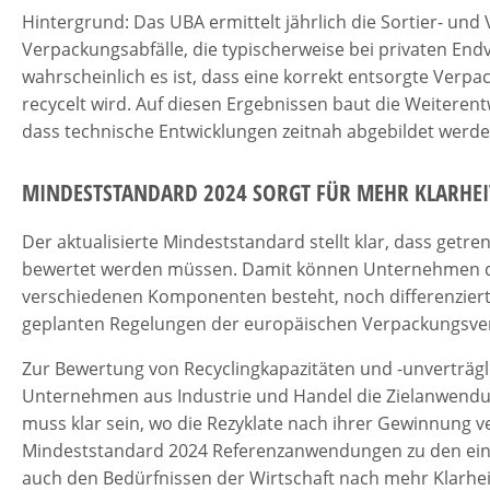
Hintergrund: Das UBA ermittelt jährlich die Sortier- un
Verpackungsabfälle, die typischerweise bei privaten End
wahrscheinlich es ist, dass eine korrekt entsorgte Verp
recycelt wird. Auf diesen Ergebnissen baut die Weiteren
dass technische Entwicklungen zeitnah abgebildet werde
MINDESTSTANDARD 2024 SORGT FÜR MEHR KLARHEI
Der aktualisierte Mindeststandard stellt klar, dass getr
bewertet werden müssen. Damit können Unternehmen die 
verschiedenen Komponenten besteht, noch differenzier
geplanten Regelungen der europäischen Verpackungsve
Zur Bewertung von Recyclingkapazitäten und -unverträ
Unternehmen aus Industrie und Handel die Zielanwendun
muss klar sein, wo die Rezyklate nach ihrer Gewinnung 
Mindeststandard 2024 Referenzanwendungen zu den einze
auch den Bedürfnissen der Wirtschaft nach mehr Klarhe