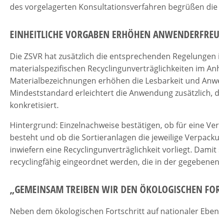
des vorgelagerten Konsultationsverfahren begrüßen di
EINHEITLICHE VORGABEN ERHÖHEN ANWENDERFREU
Die ZSVR hat zusätzlich die entsprechenden Regelungen
materialspezifischen Recyclingunverträglichkeiten im Anha
Materialbezeichnungen erhöhen die Lesbarkeit und Anwen
Mindeststandard erleichtert die Anwendung zusätzlich, 
konkretisiert.
Hintergrund: Einzelnachweise bestätigen, ob für eine Ver
besteht und ob die Sortieranlagen die jeweilige Verpa
inwiefern eine Recyclingunverträglichkeit vorliegt. Dami
recyclingfähig eingeordnet werden, die in der gegebenen
„GEMEINSAM TREIBEN WIR DEN ÖKOLOGISCHEN FO
Neben dem ökologischen Fortschritt auf nationaler Ebene