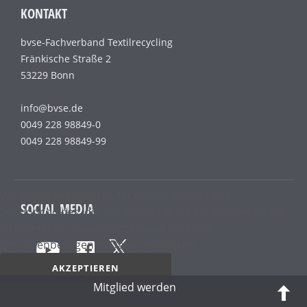
KONTAKT
bvse-Fachverband Textilrecycling
Fränkische Straße 2
53229 Bonn
info@bvse.de
0049 228 98849-0
0049 228 98849-99
Wir benutzen lediglich technisch notwendige
SOCIAL MEDIA
Sessioncookies, die das einwandfreie Funktionieren der
Internetseite gewährleisten und die keine
personenbezogenen Daten enthalten.
AKZEPTIEREN
Mitglied werden
Datenschutz­erklärung