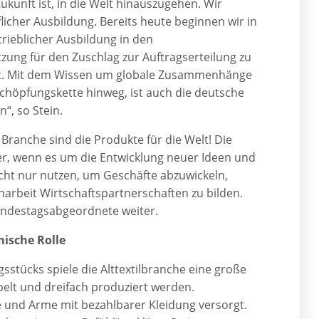
ukunft ist, in die Welt hinauszugehen. Wir
licher Ausbildung. Bereits heute beginnen wir in
trieblicher Ausbildung in den
ung für den Zuschlag zur Auftragserteilung zu
rt. Mit dem Wissen um globale Zusammenhänge
schöpfungskette hinweg, ist auch die deutsche
en“, so Stein.
ranche sind die Produkte für die Welt! Die
r, wenn es um die Entwicklung neuer Ideen und
icht nur nutzen, um Geschäfte abzuwickeln,
rbeit Wirtschaftspartnerschaften zu bilden.
Bundestagsabgeordnete weiter.
mische Rolle
gsstücks spiele die Alttextilbranche eine große
elt und dreifach produziert werden.
e und Arme mit bezahlbarer Kleidung versorgt.