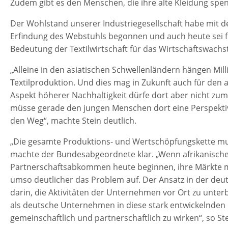
Zudem gibt es den Menschen, die ihre alte Kleidung spend
Der Wohlstand unserer Industriegesellschaft habe mit de
Erfindung des Webstuhls begonnen und auch heute sei fü
Bedeutung der Textilwirtschaft für das Wirtschaftswac
„Alleine in den asiatischen Schwellenländern hängen Mil
Textilproduktion. Und dies mag in Zukunft auch für den af
Aspekt höherer Nachhaltigkeit dürfe dort aber nicht zum
müsse gerade den jungen Menschen dort eine Perspektiv
den Weg“, machte Stein deutlich.
„Die gesamte Produktions- und Wertschöpfungskette mus
machte der Bundesabgeordnete klar. „Wenn afrikanische
Partnerschaftsabkommen heute beginnen, ihre Märkte meh
umso deutlicher das Problem auf. Der Ansatz in der deu
darin, die Aktivitäten der Unternehmen vor Ort zu unter
als deutsche Unternehmen in diese stark entwickelnden
gemeinschaftlich und partnerschaftlich zu wirken“, so St