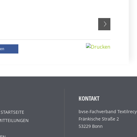
len
KONTAKT
bvse-Fachverband Textilrecy
 STARTSEITE
Fränkische Straße 2
MITTEILUNGEN
53229 Bonn
EN