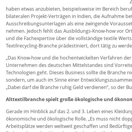
Z
haben etwas anzubieten, beispielsweise im Bereich beruf
bilateralen Projekt-Verträgen in Indien, die Aufnahme be
Ausschreibungsunterlagen als eine zwingende Voraussetz
nehmen. Jedoch fehlt das Ausbildungs-Know-how vor O
und die Fachexpertise über die vollständige textile Wert
Textilrecycling-Branche prädestiniert, dort tätig zu werd
„Das Know-how und die hochentwickelten Verfahren der B
Unternehmen des deutschen Mittelstandes sind Vorreite
Technologien geht. Dieses Business sollte die Branche n
sondern, um auch im Sinne einer Entwicklungszusammena
„Dabei darf die Branche ruhig Geld verdienen“, so der 
Alttextilbranche spielt große ökologische und ökono
Gerade im Hinblick auf das 2. und 3. Leben eines Kleidun
ökonomische und ökologische Rolle. „Es muss nicht dopp
Arbeitsplätze werden weltweit geschaffen und Bedürftig