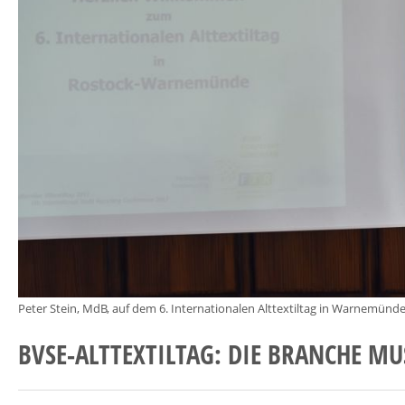
Peter Stein, MdB, auf dem 6. Internationalen Alttextiltag in Warnemünde
BVSE-ALTTEXTILTAG: DIE BRANCHE M