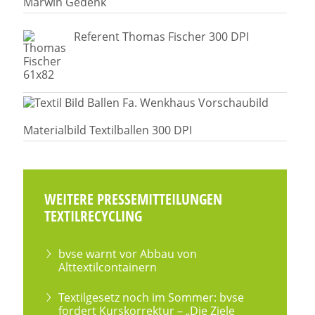
Marwin Gedenk
Referent Thomas Fischer 300 DPI
Materialbild Textilballen 300 DPI
WEITERE PRESSEMITTEILUNGEN
TEXTILRECYCLING
bvse warnt vor Abbau von
Alttextilcontainern
Textilgesetz noch im Sommer: bvse
fordert Kurskorrektur – „Die Ziele