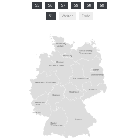
55
56
57
58
59
60
61
Weiter
Ende
Schleswig-
Holstein
Mecklenburg-
Vorpommern
Hamburg
Bremen
Niedersachsen
Berlin
Brandenburg
Sachsen-Anhalt
Nordrhein- Westfalen
Sachsen
Thüringen
Hessen
Rheinland -
Pfalz
Saarland
Bayern
Baden
Württemberg