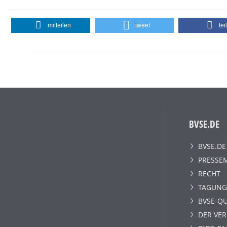
mitteilen
tweet
tei
BVSE.DE
BVSE.DE
PRESSE
RECHT
TAGUNG
BVSE-QU
DER VE