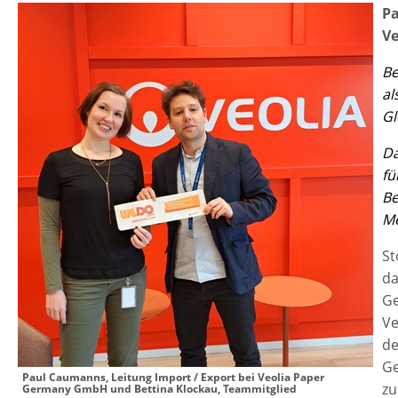
Pa
V
Be
al
Gl
Da
fü
Be
Me
St
da
Ge
Ve
de
Ge
Paul Caumanns, Leitung Import / Export bei Veolia Paper
zu
Germany GmbH und Bettina Klockau, Teammitglied