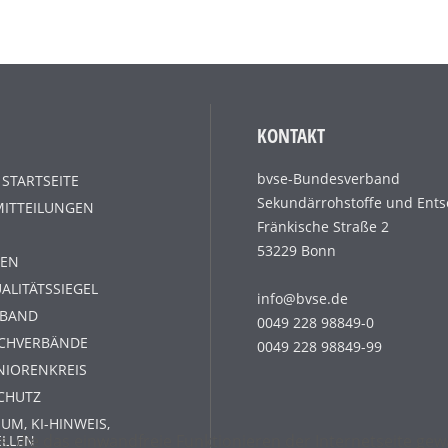
KONTAKT
bvse-Bundesverband
 STARTSEITE
Sekundärrohstoffe und Ents
MITTEILUNGEN
Fränkische Straße 2
53229 Bonn
EN
ALITÄTSSIEGEL
info@bvse.de
RBAND
0049 228 98849-0
ACHVERBÄNDE
0049 228 98849-99
NIORENKREIS
CHUTZ
UM, KI-HINWEIS,
s, die das einwandfreie Funktionieren der Internetseite g
ELLEN