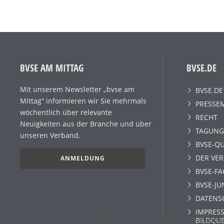
BVSE AM MITTAG
BVSE.DE
Mit unserem Newsletter „bvse am
BVSE.DE
Mittag“ informieren wir Sie mehrmals
PRESSE
wöchentlich über relevante
RECHT
Neuigkeiten aus der Branche und über
TAGUNG
unseren Verband.
BVSE-QU
DER VE
ANMELDUNG
BVSE-F
BVSE-JU
DATENS
IMPRESS
Wir benutzen lediglich technisch notwendige Sessioncookie
BILDQU