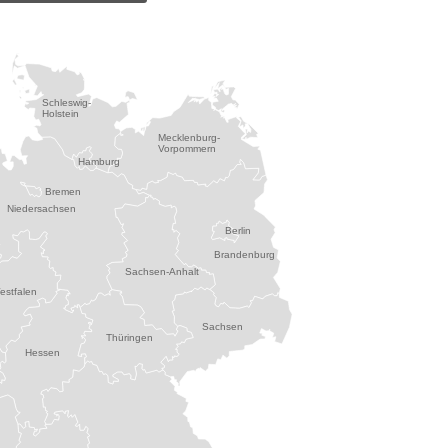
Schleswig-
Holstein
Mecklenburg-
Vorpommern
Hamburg
Bremen
Niedersachsen
Berlin
Brandenburg
Sachsen-Anhalt
estfalen
Sachsen
Thüringen
Hessen