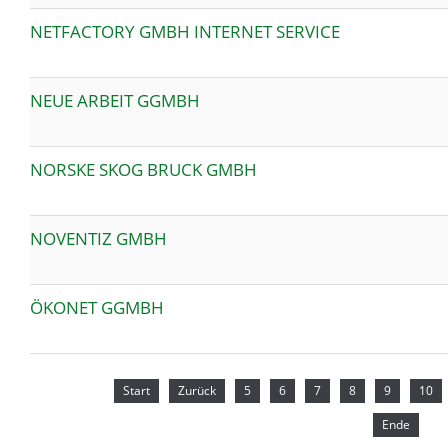
NETFACTORY GMBH INTERNET SERVICE
NEUE ARBEIT GGMBH
NORSKE SKOG BRUCK GMBH
NOVENTIZ GMBH
ÖKONET GGMBH
Start
Zurück
5
6
7
8
9
10
Ende