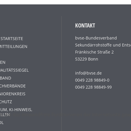
KONTAKT
bvse-Bundesverband
 STARTSEITE
Sekundärrohstoffe und Ents
MITTEILUNGEN
Fränkische Straße 2
53229 Bonn
EN
ALITÄTSSIEGEL
info@bvse.de
RBAND
0049 228 98849-0
ACHVERBÄNDE
0049 228 98849-99
NIORENKREIS
CHUTZ
UM, KI-HINWEIS,
s, die das einwandfreie Funktionieren der Internetseite g
ELLEN
OL