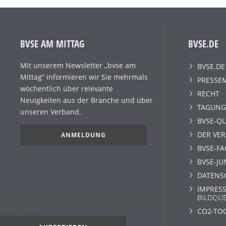
BVSE AM MITTAG
BVSE.DE
Mit unserem Newsletter „bvse am
BVSE.DE
Mittag“ informieren wir Sie mehrmals
PRESSE
wöchentlich über relevante
RECHT
Neuigkeiten aus der Branche und über
TAGUNG
unseren Verband.
BVSE-QU
DER VE
ANMELDUNG
BVSE-F
BVSE-JU
DATENS
IMPRESS
Wir benutzen lediglich technisch notwendige Sessioncookie
BILDQU
enthalten.
CO2-TO