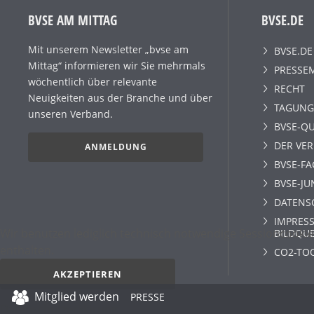
BVSE AM MITTAG
BVSE.DE
Mit unserem Newsletter „bvse am
BVSE.DE
Mittag“ informieren wir Sie mehrmals
PRESSE
wöchentlich über relevante
RECHT
Neuigkeiten aus der Branche und über
TAGUNG
unseren Verband.
BVSE-QU
DER VE
ANMELDUNG
BVSE-F
BVSE-JU
DATENS
IMPRESS
Wir benutzen lediglich technisch notwendige Sessioncookie
BILDQU
enthalten.
CO2-TO
AKZEPTIEREN
Mitglied werden
PRESSE
Datenschutz­erklärung