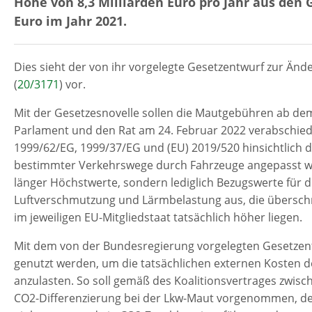
Höhe von 8,3 Milliarden Euro pro Jahr aus den
Euro im Jahr 2021.
Dies sieht der von ihr vorgelegte Gesetzentwurf zur Ä
(
20/3171
) vor.
Mit der Gesetzesnovelle sollen die Mautgebühren ab dem
Parlament und den Rat am 24. Februar 2022 verabschiedet
1999/62/EG, 1999/37/EG und (EU) 2019/520 hinsichtlich
bestimmter Verkehrswege durch Fahrzeuge angepasst wer
länger Höchstwerte, sondern lediglich Bezugswerte für d
Luftverschmutzung und Lärmbelastung aus, die überschr
im jeweiligen EU-Mitgliedstaat tatsächlich höher liegen.
Mit dem von der Bundesregierung vorgelegten Gesetzentw
genutzt werden, um die tatsächlichen externen Kosten d
anzulasten. So soll gemäß des Koalitionsvertrages zwis
CO2-Differenzierung bei der Lkw-Maut vorgenommen, der