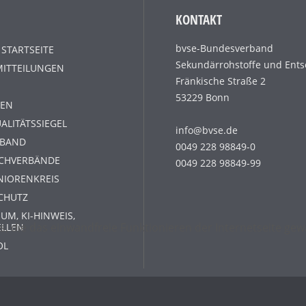
KONTAKT
bvse-Bundesverband
 STARTSEITE
Sekundärrohstoffe und Ents
MITTEILUNGEN
Fränkische Straße 2
53229 Bonn
EN
ALITÄTSSIEGEL
info@bvse.de
RBAND
0049 228 98849-0
ACHVERBÄNDE
0049 228 98849-99
NIORENKREIS
CHUTZ
UM, KI-HINWEIS,
s, die das einwandfreie Funktionieren der Internetseite g
ELLEN
OL