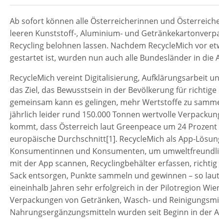
Ab sofort können alle Österreicherinnen und Österreiche
leeren Kunststoff-, Aluminium- und Getränkekartonverp
Recycling belohnen lassen. Nachdem RecycleMich vor etw
gestartet ist, wurden nun auch alle Bundesländer in die A
RecycleMich vereint Digitalisierung, Aufklärungsarbeit un
das Ziel, das Bewusstsein in der Bevölkerung für richti
gemeinsam kann es gelingen, mehr Wertstoffe zu sammel
jährlich leider rund 150.000 Tonnen wertvolle Verpackun
kommt, dass Österreich laut Greenpeace um 24 Prozent m
europäische Durchschnitt[1]. RecycleMich als App-Lösung
Konsumentinnen und Konsumenten, um umweltfreundlich
mit der App scannen, Recyclingbehälter erfassen, richt
Sack entsorgen, Punkte sammeln und gewinnen – so lautet
eineinhalb Jahren sehr erfolgreich in der Pilotregion Wie
Verpackungen von Getränken, Wasch- und Reinigungsmi
Nahrungsergänzungsmitteln wurden seit Beginn in der A