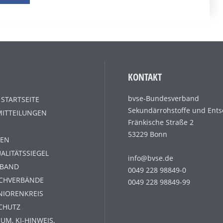
KONTAKT
bvse-Bundesverband
 STARTSEITE
Sekundärrohstoffe und Ents
MITTEILUNGEN
Fränkische Straße 2
53229 Bonn
EN
ALITÄTSSIEGEL
info@bvse.de
RBAND
0049 228 98849-0
ACHVERBÄNDE
0049 228 98849-99
NIORENKREIS
CHUTZ
UM, KI-HINWEIS,