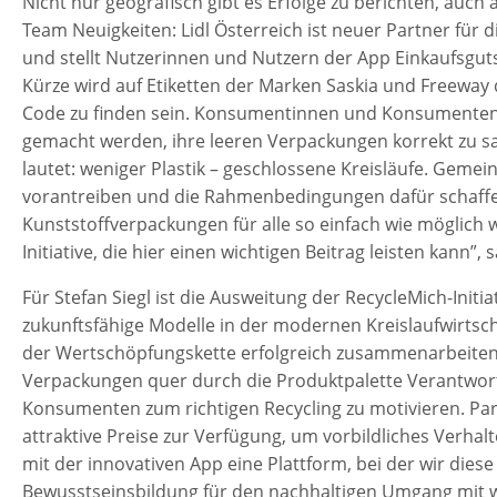
Nicht nur geografisch gibt es Erfolge zu berichten, auch
Team Neuigkeiten: Lidl Österreich ist neuer Partner für
und stellt Nutzerinnen und Nutzern der App Einkaufsguts
Kürze wird auf Etiketten der Marken Saskia und Freeway 
Code zu finden sein. Konsumentinnen und Konsumenten 
gemacht werden, ihre leeren Verpackungen korrekt zu s
lautet: weniger Plastik – geschlossene Kreisläufe. Gemein
vorantreiben und die Rahmenbedingungen dafür schaffe
Kunststoffverpackungen für alle so einfach wie möglich 
Initiative, die hier einen wichtigen Beitrag leisten kann”,
Für Stefan Siegl ist die Ausweitung der RecycleMich-Initia
zukunftsfähige Modelle in der modernen Kreislaufwirtsch
der Wertschöpfungskette erfolgreich zusammenarbeiten
Verpackungen quer durch die Produktpalette Verantwo
Konsumenten zum richtigen Recycling zu motivieren. Partn
attraktive Preise zur Verfügung, um vorbildliches Verhal
mit der innovativen App eine Plattform, bei der wir die
Bewusstseinsbildung für den nachhaltigen Umgang mit w