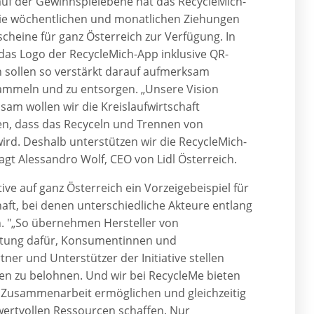
 auf der Gewinnspielebene hat das RecycleMich-
 die wöchentlichen und monatlichen Ziehungen
cheine für ganz Österreich zur Verfügung. In
das Logo der RecycleMich-App inklusive QR-
sollen so verstärkt darauf aufmerksam
ammeln und zu entsorgen. „Unsere Vision
sam wollen wir die Kreislaufwirtschaft
n, dass das Recyceln und Trennen von
wird. Deshalb unterstützen wir die RecycleMich-
 sagt Alessandro Wolf, CEO von Lidl Österreich.
tive auf ganz Österreich ein Vorzeigebeispiel für
aft, bei denen unterschiedliche Akteure entlang
. "„So übernehmen Hersteller von
rtung dafür, Konsumentinnen und
er und Unterstützer der Initiative stellen
ten zu belohnen. Und wir bei RecycleMe bieten
se Zusammenarbeit ermöglichen und gleichzeitig
ertvollen Ressourcen schaffen. Nur